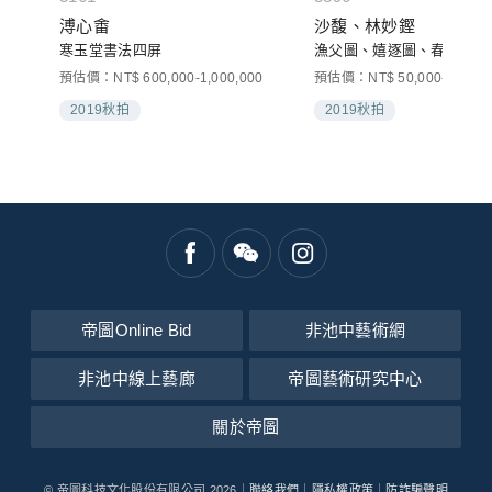
溥心畬
沙馥、林妙鏗
寒玉堂書法四屏
漁父圖、嬉逐圖、春晚綠野(
預估價：NT$ 600,000-1,000,000
預估價：NT$ 50,000-60,000
2019秋拍
2019秋拍
帝圖Online Bid
非池中藝術網
非池中線上藝廊
帝圖藝術研究中心
關於帝圖
© 帝圖科技文化股份有限公司 2026｜
聯絡我們
｜
隱私權政策
｜
防詐騙聲明