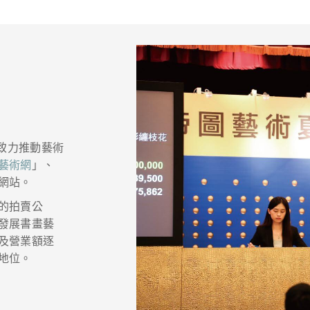
，致力推動藝術
藝術網
」、
網站。
的拍賣公
發展書畫藝
及營業額逐
地位。