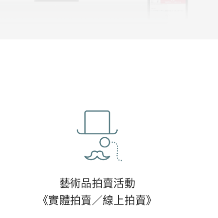
藝術品拍賣活動
《實體拍賣／線上拍賣》