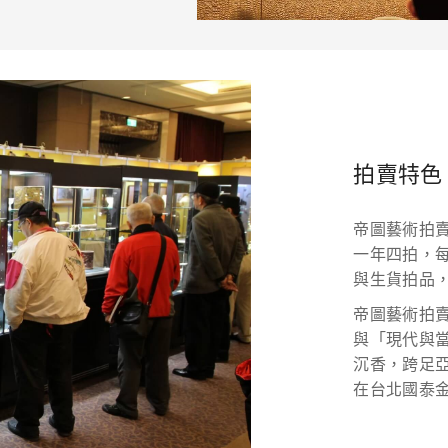
拍賣特色
帝圖藝術拍賣在
一年四拍，
與生貨拍品
帝圖藝術拍
與「現代與
沉香，跨足
在台北國泰