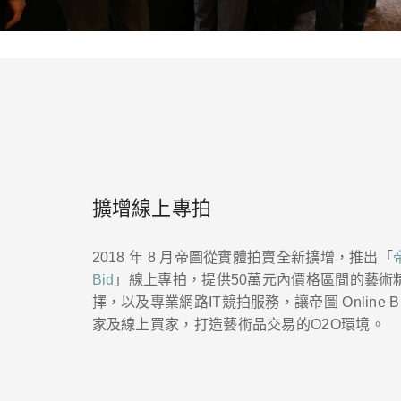
擴增線上專拍
2018 年 8 月帝圖從實體拍賣全新擴增，推出「
Bid
」線上專拍，提供50萬元內價格區間的藝術
擇，以及專業網路IT競拍服務，讓帝圖 Online B
家及線上買家，打造藝術品交易的O2O環境。