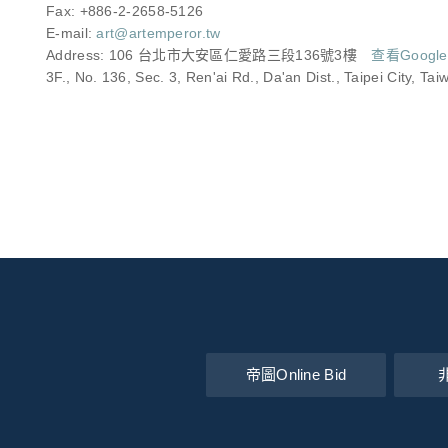
Fax: +886-2-2658-5126
E-mail:
art@artemperor.tw
Address: 106 台北市大安區仁愛路三段136號3樓
查看Googl
3F., No. 136, Sec. 3, Ren'ai Rd., Da'an Dist., Taipei City, Tai
帝圖Online Bid