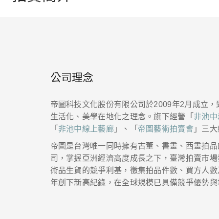
公司理念
帝圖科技文化股份有限公司於2009年2月成立
生活化、美學在地化之理念。旗下經營「
非池中
「
非池中線上藝廊
」、「
帝圖藝術拍賣會
」三大
帝圖是台灣唯一同時擁有古董、書畫、西畫拍品
司，掌握亞洲經濟高度成長之下，臺灣拍賣市場
術品生貨的競爭利基，徵集拍品件數、買方人數
年創下新高紀錄，在全球規模已具備競爭優勢與