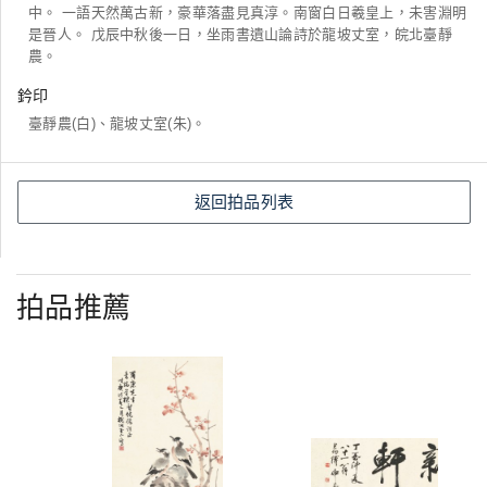
中。 一語天然萬古新，豪華落盡見真淳。南窗白日羲皇上，未害淵明
是晉人。 戊辰中秋後一日，坐雨書遺山論詩於龍坡丈室，皖北臺靜
農。
鈐印
臺靜農(白)、龍坡丈室(朱)。
返回拍品列表
拍品推薦