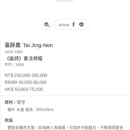
share
臺靜農
Tai Jing-Non
1902-1990
《論詩》書法條幅
年代：1988
NT$ 200,000-300,000
RMB¥ 40,000-60,000
HK$ 50,000-75,000
媒材／尺寸
鏡片 水墨 紙本, 180x30cm
款識
曹劉坐嘯虎生風，四海無人角兩雄。可惜幷州劉越石，不教橫槊建安