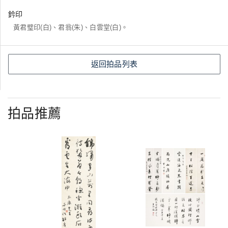
鈐印
黃君璧印(白)、君翁(朱)、白雲堂(白)。
返回拍品列表
拍品推薦