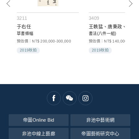
3211
3409
、朱
于右任
王軼猛、唐秉政、黃國
草書條幅
書法(八件一組)
、錢
預估價：NT$ 200,000-300,000
預估價：NT$ 140,000-200,0
2019秋拍
2019秋拍
帝圖Online Bid
非池中藝術網
非池中線上藝廊
帝圖藝術研究中心