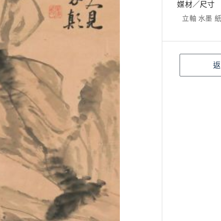
媒材／尺寸
立軸 水墨 紙本
返