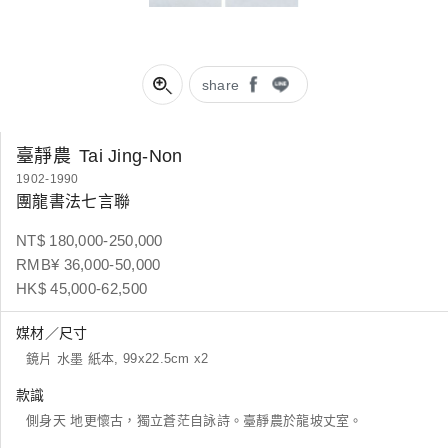
share
臺靜農
Tai Jing-Non
1902-1990
團龍書法七言聯
NT$ 180,000-250,000
RMB¥ 36,000-50,000
HK$ 45,000-62,500
媒材／尺寸
鏡片 水墨 紙本, 99x22.5cm x2
款識
側身天 地更懷古，獨立蒼茫自詠詩。臺靜農於龍坡丈室。