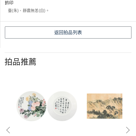
鈐印
臺(朱)、靜農無恙(白)。
返回拍品列表
拍品推薦