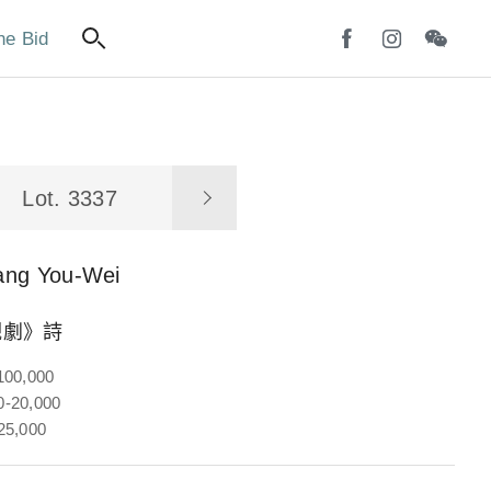
ne Bid
Lot. 3337
ang You-Wei
觀劇》詩
100,000
-20,000
25,000