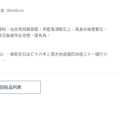
, 98x55cm
藤斜，仙女飛飛舞碧霞。弄罷風濤眠石上，滿身衣袖壓繁花。
卑亞曲劇作出世想。康有為。
白）、維新百日出亡十六年三周大地遊遍四洲經三十一國行六
）。
回拍品列表