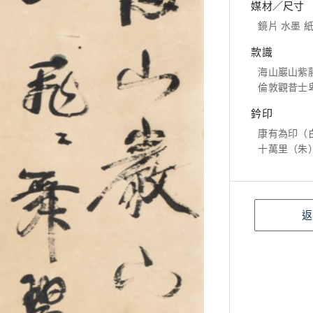
媒材／尺寸
鏡片 水墨 紙本
款識
海山巖山紫
倫敦觀昔士
鈐印
康有為印（
十萬里（朱
返