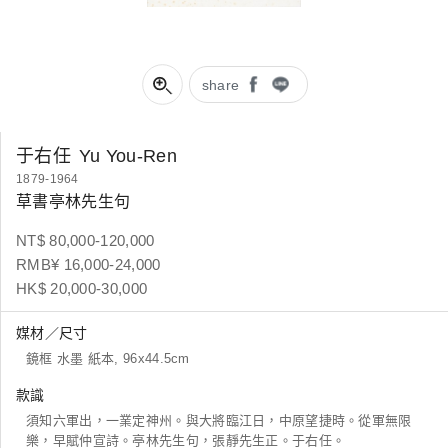
share
于右任
Yu You-Ren
1879-1964
草書亭林先生句
NT$ 80,000-120,000
RMB¥ 16,000-24,000
HK$ 20,000-30,000
媒材／尺寸
鏡框 水墨 紙本, 96x44.5cm
款識
須知六軍出，一業定神州。與大將臨江日，中原望捷時。從軍無限
樂，早賦仲宣詩。亭林先生句，張靜先生正。于右任。