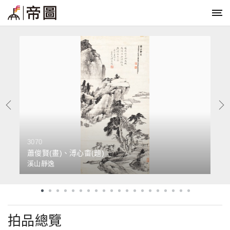
3070
2
蕭俊賢(畫)、溥心畬(題)
溪山靜逸
拍品總覽