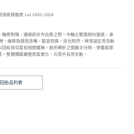
佩飾雅賞 Lot.1001-1024
，輪廓對稱，邊緣起伏作出廓之勢。中軸立雙龍相向盤繞，身
形翻轉，線條勁健而流暢。龍首昂揚，目光炯然，神情凝定而含動
以回紋與勾雲紋相間鋪陳，曲折轉折之間層次分明，使畫面節
紊。整體構圖嚴整而富變化，古意中自見生動。
回拍品列表