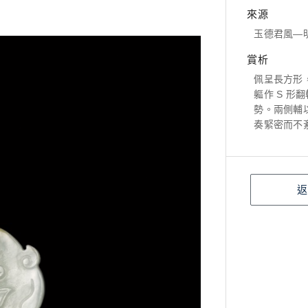
來源
玉德君風―明清
賞析
佩呈長方形
軀作 S 
勢。兩側輔
奏緊密而不
返