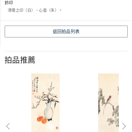
鈐印
溥儒之印（白）、心畬（朱）。
返回拍品列表
拍品推薦