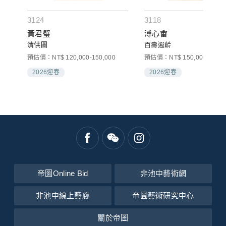
3124
3118
黃君璧
溥心畬
清供圖
百壽遐齡
000
預估價：NT$ 120,000-150,000
預估價：NT$ 150,000-250,0
2026迎春
2026迎春
帝圖Online Bid
非池中藝術網
非池中線上藝廊
帝圖藝術研究中心
關於帝圖