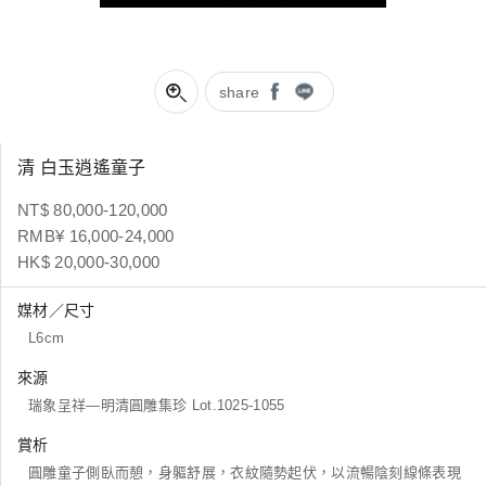
share
清 白玉逍遙童子
NT$ 80,000-120,000
RMB¥ 16,000-24,000
HK$ 20,000-30,000
媒材／尺寸
L6cm
來源
瑞象呈祥―明清圓雕集珍 Lot.1025-1055
賞析
圓雕童子側臥而憩，身軀舒展，衣紋隨勢起伏，以流暢陰刻線條表現