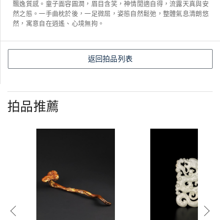
飄逸質感。童子面容圓潤，眉目含笑，神情閒適自得，流露天真與安
然之態。一手曲枕於後，一足微屈，姿態自然鬆弛，整體氣息清朗悠
然，寓意自在逍遙、心境無拘。
返回拍品列表
拍品推薦