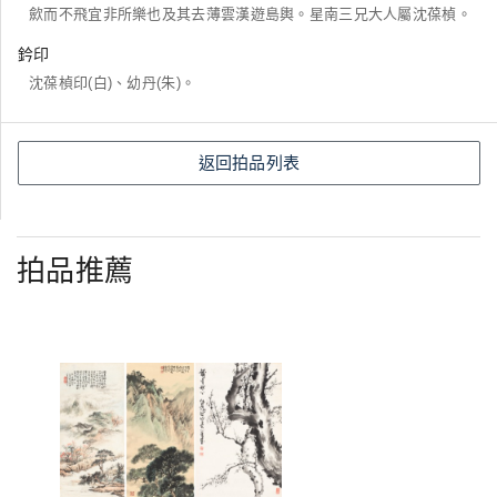
歛而不飛宜非所樂也及其去薄雲漢遊島輿。星南三兄大人屬沈葆楨。
鈐印
沈葆楨印(白)、幼丹(朱)。
返回拍品列表
拍品推薦