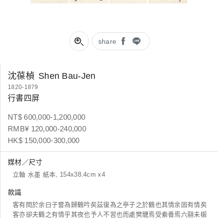
share
沈葆楨
Shen Bau-Jen
1820-1879
行書四屏
NT$ 600,000-1,200,000
RMB¥ 120,000-240,000
HK$ 150,000-300,000
媒材／尺寸
立軸 水墨 紙本, 154x38.4cm x4
款識
客有問於余曰子嘗為歸鶴吟矣茲復為之亭子之於鶴也其情余固有情矣
客亦卻夫鶴之有情乎其夜也予人不習也而處樊籠焉受絭養焉六翮未樧