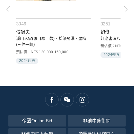
3046
3251
傅狷夫
鮑俊
溪山人家(張目寒上款)、松韻飛瀑、墨梅
紅底書法八言聯
(三件一組)
00
預估價：NT$ 80,000
預估價：NT$ 120,000-150,000
2024迎春
2024迎春
帝圖Online Bid
非池中藝術網
非池中線上藝廊
帝圖藝術研究中心