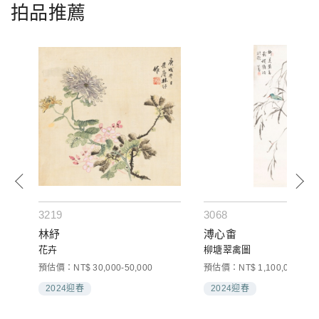
拍品推薦
3219
3068
林紓
溥心畬
花卉
柳塘翠禽圖
000
預估價：NT$ 30,000-50,000
預估價：NT$ 1,100,000-1,50
2024迎春
2024迎春