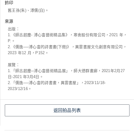
鈐印
舊王孫(朱)、溥儒(白)。
來源
出版：
1.《師古超塵- 溥心畬藝術精品集》，寒舍股份有限公司，2021 年，
P.。
2.《儒逸──溥心畬的詩書畫(下冊)》，異雲書屋文化創意有限公司，
2023 年12 月，P152。
展覽：
1.「師古超塵─溥心畬藝術精品展」，師大德群畫廊，2021年2月27
日-2021 年3月4日。
2.「儒逸──溥心畬的詩書畫，異雲書屋」，2023/11/18-
2023/12/16。
返回拍品列表