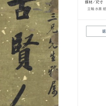
媒材／尺寸
立軸 水墨 紙本
返