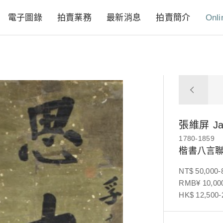
電子圖錄
拍賣業務
最新消息
拍賣簡介
Onli
張維屏
J
1780-1859
楷書八言
NT$ 50,000-
RMB¥ 10,000
HK$ 12,500-