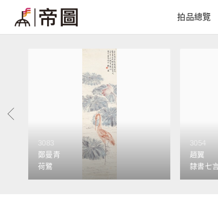
拍品總覽
3083
3054
鄭曼青
趙翼
荷鷺
隸書七