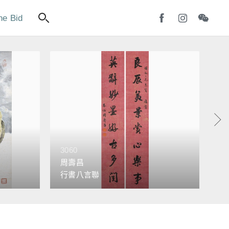
ne Bid
3060
30
周壽昌
陳
行書八言聯
行