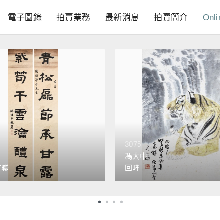
電子圖錄
拍賣業務
最新消息
拍賣簡介
Onli
3075
馮大中
言聯
回眸