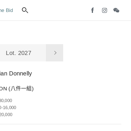
ne Bid
Lot. 2027
ian Donnelly
ION (八件一組)
80,000
-16,000
20,000