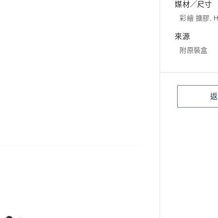
媒材／尺寸
彩繪 搪膠, H
來源
附原裝盒
返