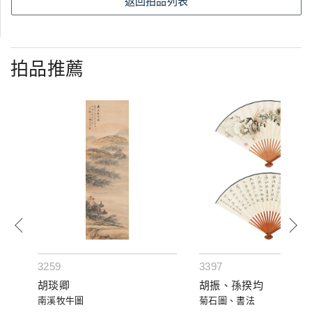
返回拍品列表
拍品推薦
3259
3397
胡琰卿
胡振、孫揆均
南溪牧牛圖
菊石圖、書法