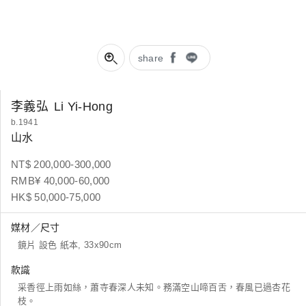
share
李義弘
Li Yi-Hong
b.1941
山水
NT$ 200,000-300,000
RMB¥ 40,000-60,000
HK$ 50,000-75,000
媒材／尺寸
鏡片 設色 紙本, 33x90cm
款識
采香徑上雨如絲，蕭寺春深人未知。務滿空山啼百舌，春風已過杏花
枝。