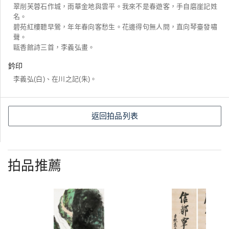
翠削芙蓉石作城，雨華金地與雲平。我來不是春遊客，手自磨崖記姓
名。
碧苑紅樓聽早鶯，年年春向客愁生。花邊得句無人問，直向琴臺發嘯
聲。
甌香館詩三首，李義弘畫。
鈐印
李義弘(白)、在川之記(朱)。
返回拍品列表
拍品推薦