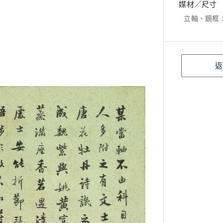
媒材／尺寸
立軸、鏡框 水墨
返