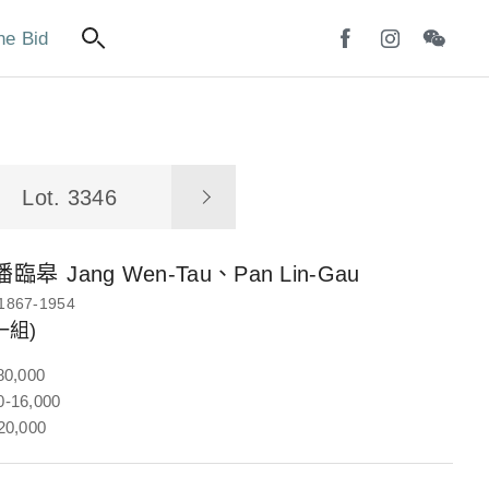
ne Bid
Lot. 3346
潘臨皋
Jang Wen-Tau、Pan Lin-Gau
1867-1954
一組)
80,000
-16,000
20,000