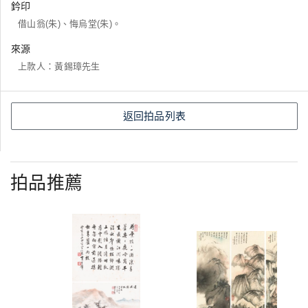
鈐印
借山翁(朱)、悔烏堂(朱)。
來源
上款人：黃錫璋先生
返回拍品列表
拍品推薦