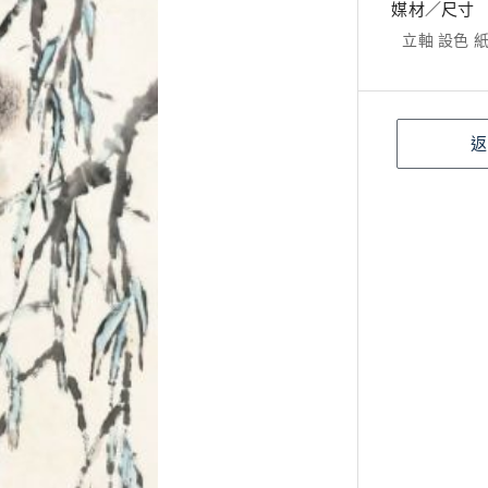
媒材／尺寸
立軸 設色 紙本
返