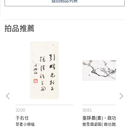
返回拍品列表
拍品推薦
3200
3081
于右任
臺靜農(畫)、啟功(題)
貶長
草書小條幅
傲雪霜姿圖( 啟功題識)