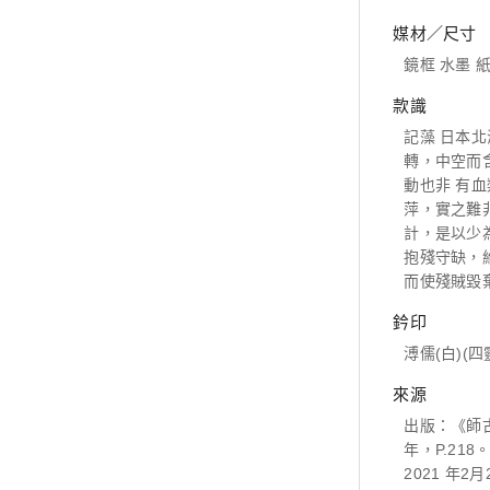
媒材／尺寸
鏡框 水墨 紙本
款識
記藻 日本
轉，中空而
動也非 有
萍，實之難
計，是以少
抱殘守缺，
而使殘賊毀
鈐印
溥儒(白)(
來源
出版：《師
年，P.2
2021 年2月