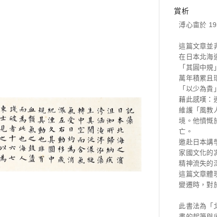
賞析
溥心畬於 1
這篇文章並
在日本北海
「其圓中規
萬年積累且
「以少為貴
藉此感嘆：
維護「風教
境。他憤慨
亡。
邀赴日本講
家國文化的
精神流失的
這篇文章體
變遷時，對
此書法為「
畫的起筆與