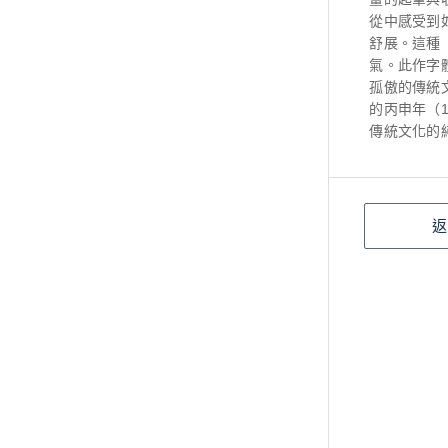
從中感受到
舒展。這種
氣。此作字
孤傲的傳統
的丙申年（
傳統文化的
返