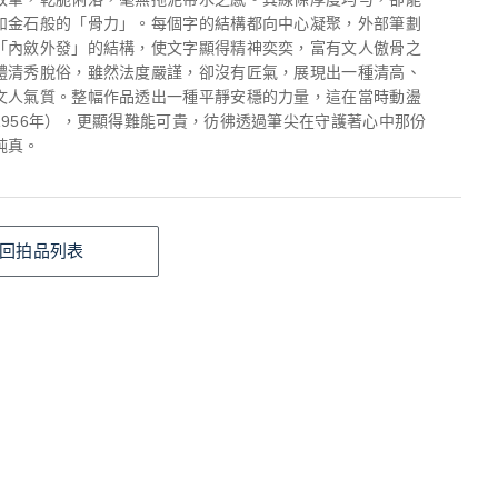
如金石般的「骨力」。每個字的結構都向中心凝聚，外部筆劃
「內斂外發」的結構，使文字顯得精神奕奕，富有文人傲骨之
體清秀脫俗，雖然法度嚴謹，卻沒有匠氣，展現出一種清高、
文人氣質。整幅作品透出一種平靜安穩的力量，這在當時動盪
1956年），更顯得難能可貴，彷彿透過筆尖在守護著心中那份
純真。
回拍品列表