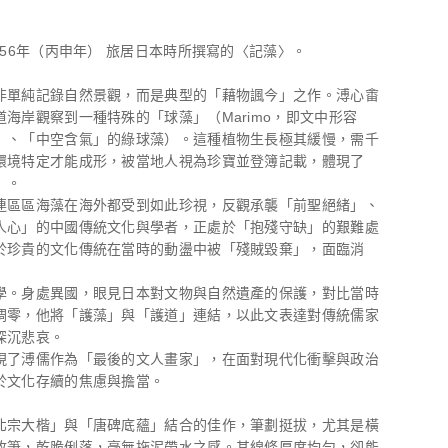
956年（丙申年） 旅居日本時所撰寫的〈記藻〉。
非單純記錄自然景觀，而是典型的「藉物諷今」之作。溥心畬
道海岸觀察到一種特殊的「球藻」（Marimo，即文中形容
」、「中空含氣」的綠球藻）。這種植物生長極其緩慢，需千
環境特定才能成形，被當地人視為珍寶並登簿記載，體現了
」。
連區區海藻在海外都受到如此珍視，反觀承襲「前聖絕緒」、
人心」的中國傳統文化與學者，正處於「抱殘守缺」的艱難處
於珍貴的文化傳統在當時的動盪中被「殘賊毀棄」，面臨消
學。身處異國，眼見日本對文物與自然遺產的保護，對比當時
凋零，他將「護藻」與「護道」連結，以此文表達對傳統儒家
深沉悲哀。
現了溥儒作為「最後的文人畫家」，在面對現代化衝擊與政治
於文化存續的焦慮與擔當。
北宗大楷」與「唐碑底蘊」結合的佳作，筆劃挺拔，尤其是橫
收筆，乾脆俐落，毫無拖泥帶水之感。其線條厚度均勻，卻能