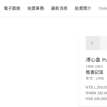
電子圖錄
拍賣業務
最新消息
拍賣簡介
Onli
溥心畬
P
1896-1963
楷書記藻
年代：1956
NT$ 1,200,0
RMB¥ 240,00
HK$ 300,000