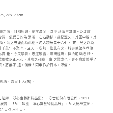
, 28x127cm
北海之濱，沮洳所歸，納疾洿涵，淹渟 泓藻生其閒。泛漾旋
含氣，氣受日灼為 消漲，左右動移，歲紀湮久，其圓中規，其
血類，氣之鼓盪而為此也。海人踐破者十六七， 東士見之以為
非千萬年不聚也，且天下 所無，惟此有之，於是陳館學登簿
為貴 也。今夫學者，志道履義，鑽研經典，掇拾前聖絕 緒，
維風教以正人心，其功之可績，事 之難成也，豈不愈於藻乎？
棄，將無孑 遺，何哉！丙申作於日本，溥儒。
四靈印)、羲皇上人(朱)。
古超塵－溥心畬藝術精品集》，寒舍股份有限公司，2021
18。展覽：「師古超塵－溥心畬藝術精品展」，師大德群畫廊，
27 日-3 月4 日。