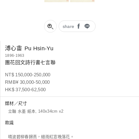
share
溥心畬
Pu Hsin-Yu
1896-1963
團花回文詩行書七言聯
NT$ 150,000-250,000
RMB¥ 30,000-50,000
HK$ 37,500-62,500
媒材／尺寸
立軸 水墨 紙本, 140x34cm x2
款識
晴波碧柳春歸燕，細雨紅窓晚落花。