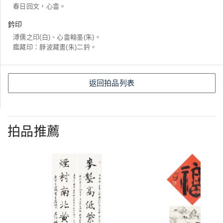
春日回文，心畬。
鈐印
溥儒之印(白)、心畬翰墨(朱)。
鑑藏印：靜波藏書(朱)二鈐。
返回拍品列表
拍品推薦