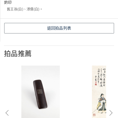
鈐印
舊王孫(白)、溥儒(白)。
返回拍品列表
拍品推薦