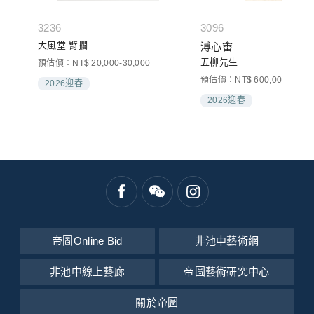
3236
3096
大風堂 臂擱
溥心畬
五柳先生
預估價：NT$ 20,000-30,000
00
預估價：NT$ 600,000-1,200
2026迎春
2026迎春
帝圖Online Bid
非池中藝術網
非池中線上藝廊
帝圖藝術研究中心
關於帝圖