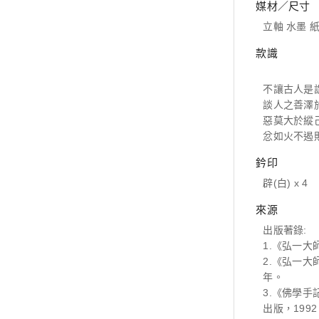
媒材／尺寸
立軸 水墨 紙本
款識
不讓古人是
談人之善澤
惡莫大於縱
忿如火不遏
鈐印
辟(白) x 4
來源
出版著錄:
1.《弘一大
2.《弘一大
年。
3.《佛學手
出版，1992