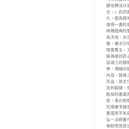
歸信佛法以
也。」此四
化，既為精
值得一書的
時期經典的
為天地，米
雅，層次分
喧賓奪主，
裝裱者的匠
廷裱工的精
學，堪稱中
內容、裝裱
珍品，其文
究的裝裱，
脫俗的書風
掛，青白相
托得墨字越
豐富而不失
弘一法師書
相較常見其