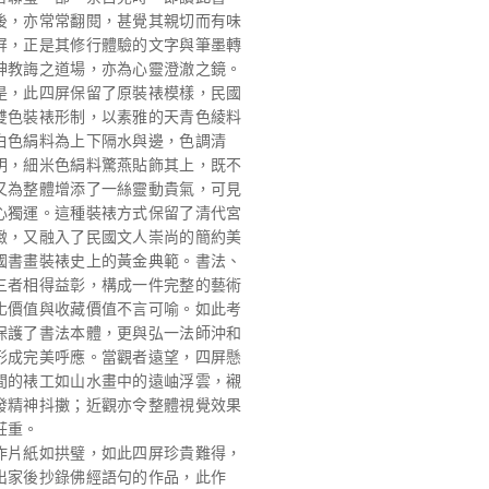
後，亦常常翻閱，甚覺其親切而有味
屏，正是其修行體驗的文字與筆墨轉
神教誨之道場，亦為心靈澄澈之鏡。
是，此四屏保留了原裝裱模樣，民國
雙色裝裱形制，以素雅的天青色綾料
白色絹料為上下隔水與邊，色調清
明，細米色絹料驚燕貼飾其上，既不
又為整體增添了一絲靈動貴氣，可見
心獨運。這種裝裱方式保留了清代宮
緻，又融入了民國文人崇尚的簡約美
國書畫裝裱史上的黃金典範。書法、
三者相得益彰，構成一件完整的藝術
化價值與收藏價值不言可喻。如此考
保護了書法本體，更與弘一法師沖和
形成完美呼應。當觀者遠望，四屏懸
間的裱工如山水畫中的遠岫浮雲，襯
發精神抖擻；近觀亦令整體視覺效果
莊重。
作片紙如拱璧，如此四屏珍貴難得，
出家後抄錄佛經語句的作品，此作