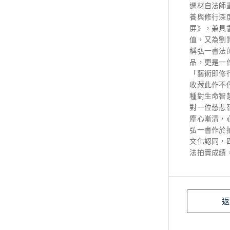
選材自法師
養與修行深
屏》，兼具
值，又為劉
稱弘一書法
品，更是一
「藝術即修
收藏此作不
種對生命智
對一位慈悲
塵心漸清，
弘一書作於
文化認同，
法拍賣成績
返