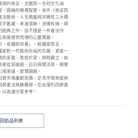
重視的格言，尤顯其一生的文化涵
度，圓融的佛儒智慧。本件《格言四
書法藝術、人生精義與珍稀性三大價
質平舊藏，來源清晰，流傳有緒，堪
的經典之作。這不僅是一件書法作
位高僧遺世而傳的心靈寶藏。
行，收藏即供養」。對藏家而言，
僅是對一件藝術珍品的珍藏，更是一
慧的承載。懸掛於室，時時觀之，如
智者從容論道，日日得聞法音，頓覺
心境漸遠，智慧圓融。
拍賣市場屢創高價，足見市場熱度與
四屏書法殊勝難得，在此僅列四屏書
，以為諸方家參考。
回拍品列表