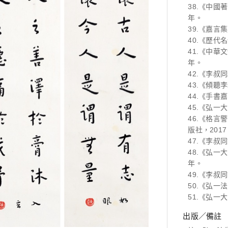
38.《中國
年。
39.《嘉言
40.《歷代
41.《中華
年。
42.《李叔
43.《傾聽
44.《手書
45.《弘一
46.《格言
版社，2017
47.《李叔
48.《弘一
年。
49.《李叔
50.《弘一
51.《弘一
出版／備註