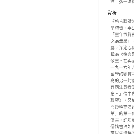
註：弘一法
賞析
《格言聯璧
學時習、畢
「童年恆覽
之為圭臬」
露，深沁心
輯為《格言
敬重。在與
一九一六年
留學的劉質
寫的另一封
有應注意者
忘。」信中
聯璧》。又
門妙釋寺演
第」的第一
儒書，詳知
儒諸書浩如
可以先讀格