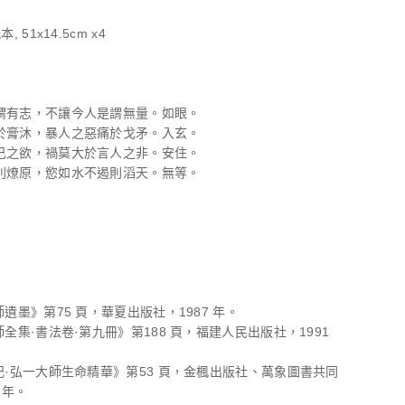
, 51x14.5cm x4
謂有志，不讓今人是謂無量。如眼。
於膏沐，暴人之惡痛於戈矛。入玄。
己之欲，禍莫大於言人之非。安住。
則燎原，慾如水不遏則滔天。無等。
師遺墨》第75 頁，華夏出版社，1987 年。
師全集·書法卷·第九冊》第188 頁，福建人民出版社，1991
記·弘一大師生命精華》第53 頁，金楓出版社、萬象圖書共同
 年。