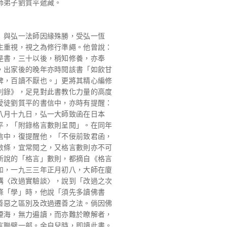
師弟子劉質平遞藏。
》與弘一法師因緣殊勝，受弘一恆
生重視，視之為修行準繩。他曾說：
是書，三十以後，稍知修養，亦奉
，出家後的晚年亦時閱該書「如飲甘
脾，百讀不厭也。」更將其精心編修
別錄》，足見對此書教化力量的高度
愛徒劉質平的書信中，亦時有提醒：
八月十九日，弘一大師致函在日本
平，「附錄格言數則呈閱」。在同年
信中，復提醒他，「不佞前致君函，
數條，宜常閱之，又格言數則亦不可
所說的「格言」數則，都摘自《格言
如，一九三三年正月初八，大師在廈
講〈改過實驗談〉，說到「改過之次
條「學」時，他說「須先多讀佛書
善惡之區別及改過遷善之法。倘因佛
煙海，無力遍讀，而亦難於瞭解者，
言聯璧一部。余自兒時，即讀此書。