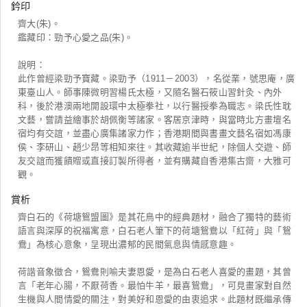
鈐印
齊大(朱)。
鑑藏印：勁予心愛之品(朱)。
說明：
此作曾經梁勁予寶藏。梁勁予（1911－2003），名從業，號思庵，廣
東臺山人。師事陳微明習楊氏太極，又隨名醫石筱山習針灸、內外
科，後於港澳兩地開設環中太極拳社，以行醫授拳為職志。梁氏性耽
文藝，嘗請益繪事於胡佩衡等諸家。客居京津時，與當時北方畫壇名
宿均有交誼，並盡心廣集諸家力作；香港期間與書畫文藝名宿如馮康
侯、李研山、趙少昂等相知來往。其收藏逾半世紀，除個人交遊、師
友交誼而獲饋贈或直接訂製所得者，並有購藏自香港集古齋，大雅可
觀。
賞析
齊白石的《荷塘鴛盟圖》是其花鳥中的經典題材，融合了獨特的藝術
語言與深厚的祝福寓意，白石老人筆下的荷塘鴛鴦以「紅荷」與「鴛
鴦」為核心意象，呈現出濃郁的民間氣息與情感意趣。
荷諧音象徵合，鴛鴦則喻夫妻恩愛，是為白石老人喜愛的畫題，其曾
言「老年心腸，不厭荷香。最怕牛羊，最喜鴛鴦」，可見畫家對自然
生機與人間情愛的關注，對美好和恩愛的由衷追求。此題材既繼承傳