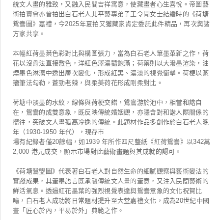
統文人畫的雅致，又融入民間吉祥寓意，使藏畫者心生喜悅。帝圖藝
術拍賣會亦曾拍出白石老人北平藝專弟子王令聞女士結緍時的《荷塘
鴛鴦圖》嘉禮，今2025年夏拍又獲藏家肯定委託此件精品，再次與諸
方家共享。
本幅紅荷墨葉色彩對比與構圖張力，當為白石老人筆墨革新之作，荷
花以沒骨法直接敷色，洋紅色澤濃豔飽滿；荷葉則以大潑墨渲染，油
煙墨色淋漓中透出層次變化，形成紅黑、濃淡的視覺衝擊。荷梗以篆
籀筆法勾勒，蒼勁老辣，與柔美荷花形成剛柔對比。
荷塘中淡墨的水紋，線條與荷梗交錯，鴛鴦游於池中，相當和諧自
在，鴛鴦的成雙意象，既反映傳統婚姻觀，亦隱含對和諧人際關係的
嚮往，突破文人畫孤高冷逸的傳統。此題材作品多創作於白石老人晚
年（1930-1950 年代），現存市
場有紀錄者僅20餘幅，如1939 年所作四尺整紙《紅荷鴛鴦》以342萬
2,000 港元成交，顯示市場對此藝術畫題與其成就的認可。
《荷塘鴛盟圖》代表著白石老人對自然生命的細膩觀察與藝術變法的
實踐成果，其筆墨語言既承襲傳統文人畫的筆意，又注入民間藝術的
鮮活氣息。透過紅花墨葉的強烈視覺表達與鴛鴦意象的文化祝賀比
喻，白石老人成功將日常題材提升至大堂嘉禮文化，成為20世紀中國
畫「匠心於內，平易於外」典範之作。