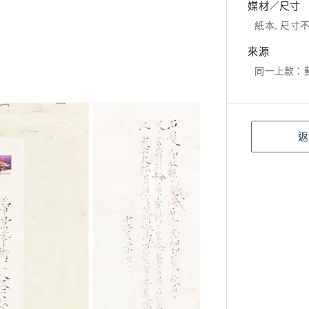
媒材／尺寸
紙本, 尺寸
來源
同一上款：蘇敬
返