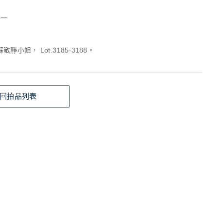
不一
靜小姐， Lot.3185-3188。
回拍品列表