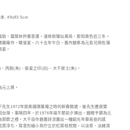
, 49x83.5cm
風勁，霜葉休矜春意濃。漫倚新聲似黃鳥，那知景色近三冬。
環蓽庵作，矇叟爰。六十五年午日，舊作題奉為元吾兄用佐蒲
張爰。
)、丙辰(朱)、張爰之印(白)、大千居士(朱)。
為元上將。
千先生1972年居美國環蓽庵之時的新春開歲，後先生遷居寶
回台灣。事隔四年，於1976年端午節前夕揀出，題贈予鄭為元
為賀節之禮。大千自作題畫詩流露出一種韶光年華易逝的感
氣質淳化，寫意形繪小鳥佇立於紅葉枝杈間，以淡青、淡赭濕