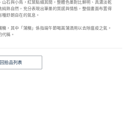
、山石與小鳥，紅葉點綴其間，整體色墨對比鮮明、具濃淡乾
法純熟自然，充分表現出筆墨的質感與情態，整個畫面布置得
有種舒朗自在的氣息。
蒲觴，其中「蒲觴」係指端午節喝菖蒲酒用以去除瘟疫之氣。
的代稱。
回拍品列表