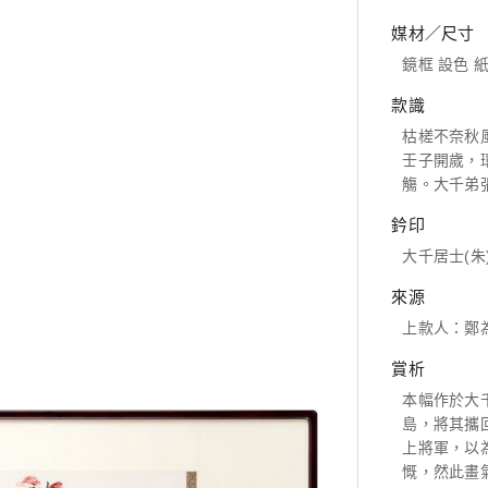
媒材／尺寸
鏡框 設色 紙本
款識
枯槎不奈秋
壬子開歲，
觴。大千弟
鈐印
大千居士(朱
來源
上款人：鄭
賞析
本幅作於大
島，將其攜
上將軍，以
慨，然此畫