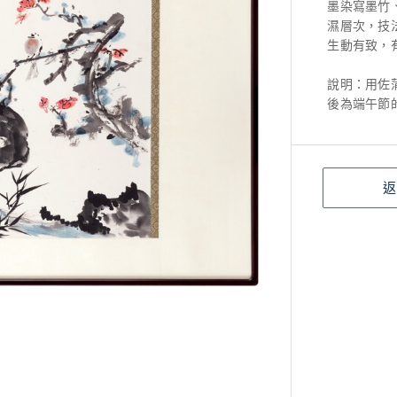
墨染寫墨竹
濕層次，技
生動有致，
說明：用佐
後為端午節
返