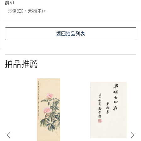
鈐印
溥儒(白)、天籟(朱)。
返回拍品列表
拍品推薦