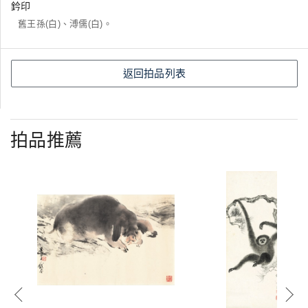
鈐印
舊王孫(白)、溥儒(白)。
返回拍品列表
拍品推薦