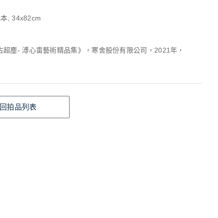
, 34x82cm
超塵- 溥心畬藝術精品集》，寒舍股份有限公司，2021年，
回拍品列表