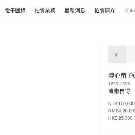
電子圖錄
拍賣業務
最新消息
拍賣簡介
Onli
溥心畬
P
1896-1963
流徽自得
NT$ 100,000
RMB¥ 20,000
HK$ 25,000-