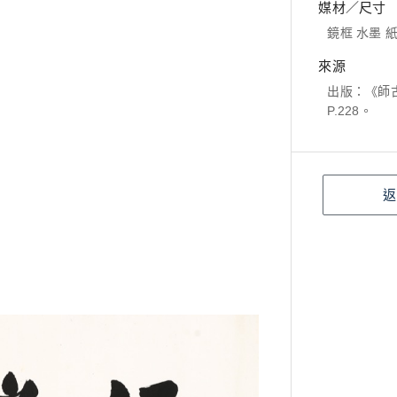
媒材／尺寸
鏡框 水墨 紙本
來源
出版：《師古
P.228。
返