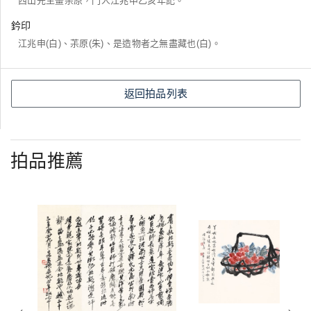
西山先生畫茮原，門人江兆申乙亥年記。
鈐印
江兆申(白)、茮原(朱)、是造物者之無盡藏也(白)。
返回拍品列表
拍品推薦