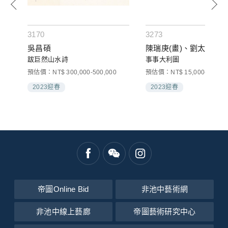
3170
3273
吳昌碩
陳瑞庚(畫)、劉太希(題)
跋巨然山水詩
事事大利圖
預估價：NT$ 300,000-500,000
預估價：NT$ 15,000-30,000
2023迎春
2023迎春
帝圖Online Bid
非池中藝術網
非池中線上藝廊
帝圖藝術研究中心