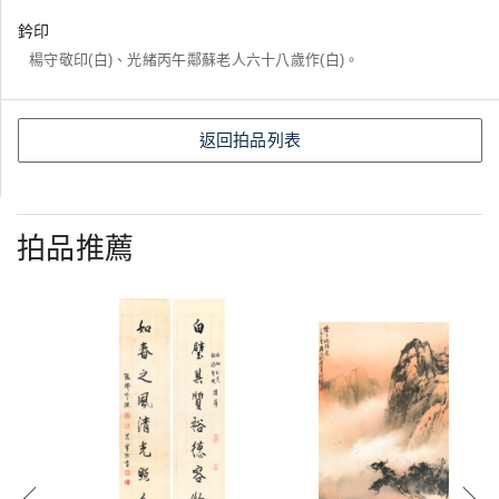
鈐印
楊守敬印(白)、光緒丙午鄰蘇老人六十八歲作(白)。
返回拍品列表
拍品推薦