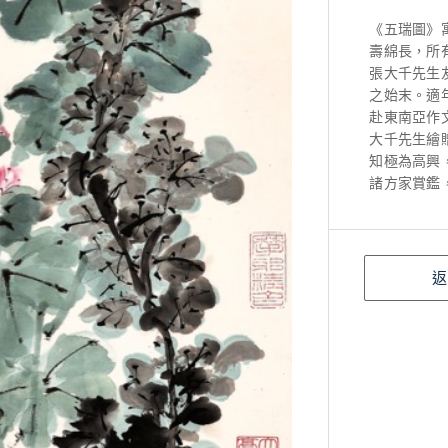
《五瑞圖》
壽綿長，所
張大千先生
之始末。適
赴東南亞作
大千先生繪
知極為高興
諸方家賞鑑
返