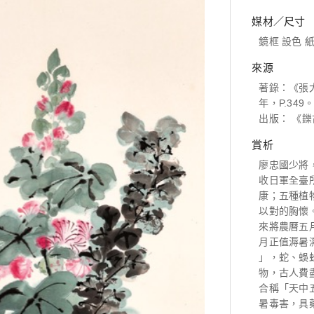
媒材／尺寸
鏡框 設色 紙本
來源
著錄：《張
年，P.349
出版： 《鑠
賞析
廖忠國少將
收日軍全臺
康；五種植
以對的胸懷
來將農曆五
月正值溽暑
」，蛇、蜈
物，古人費
合稱「天中
暑毒害，具