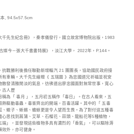
, 94.5x57.5cm
大千先生紀念冊》，秦孝儀發行，國立故宮博物院出版，1983
。
古燦今－張大千書畫特展》，淡江大學， 2022年，P.144。
，抗戰勝利後擔任聯勤新增輜汽 21 團團長，協助國民政府接
所有車輛。大千先生繪贈《 五瑞圖 》為忠國道兄祈福並祝安
物散發清雅閒淡的氣息，彷彿道出廖忠國面對無常世事，寬心
。古人歷
月稱為「 毒月 」，五月初五稱作「毒日」。在古人看來，五
濕熱驅動毒蟲，毒害齊出的開端，百毒活躍。其中的「 五毒
蚣、蠍子、蜥蜴、蟾蜍更是令人望而生畏。為了對付這五種毒
盡心思找到菖蒲、艾草、石榴花、蒜頭、龍船花等5種植物，
五端」，並發現這些植物多具有濃烈的「香氣」，可以驅除溽
藥效外，亦可健身。