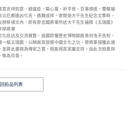
寓意吉祥如意，避瘟疫，驅心魔，祈平安，百事順遂，雙親福
有災厄都逢凶化吉，遇難成祥。查閱張大千先生紀念文集時，
友朋祭禱文內，即有廖忠國將軍所述大千先生繪贈《五瑞圖》
年廖將軍
文化巡訪及交流展覽，返國即獲歷史博物館館長何浩天告知，
贈一幅五瑞圖，以酬謝其發揚中國文化之功，廖將軍接獲此通
，並將此畫視為傳家之寶，現能得其家屬支持，由此次拍賣與
，殊為珍貴。
回拍品列表