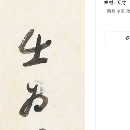
媒材／尺寸
鏡框 水墨 紙本
返