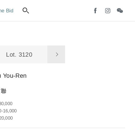
ne Bid
Lot. 3120
u You-Ren
言聯
80,000
-16,000
20,000