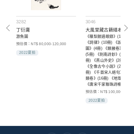
3282
3046
丁衍庸
大風堂藏古籍繕本
游魚圖
《穣梨館過眼錄》(12冊) (
《詞律》(10冊) 《說庫》(2
000
預估價：NT$ 80,000-120,000
圖》(4冊) 《類腋卷》(10
2022夏拍
(5冊) 《劍南詩鈔》(6冊) 
冊) 《燕山外史》(2冊) 《
《全像古今小說》(2冊) 《
冊) 《千首宋人絕句》(2冊
類卷》(16冊) 《地理辨正錄
《唐宋千家聯珠詩格》(3冊
預估價：NT$ 100,000-200,0
2022夏拍