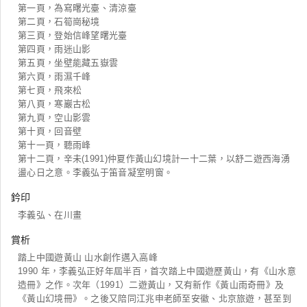
第一頁，為寫曙光臺、清涼臺
第二頁，石筍崗秘境
第三頁，登始信峰望曙光臺
第四頁，雨迷山影
第五頁，坐壁能藏五嶽雲
第六頁，雨濕千峰
第七頁，飛來松
第八頁，寒巖古松
第九頁，空山影雲
第十頁，回音壁
第十一頁，聽雨峰
第十二頁，辛未(1991)仲夏作黃山幻境計一十二葉，以舒二遊西海湧
盪心日之意。李義弘于笛音凝室明窗。
鈐印
李義弘、在川畫
賞析
踏上中國遊黃山 山水創作邁入高峰
1990 年，李義弘正好年屆半百，首次踏上中國遊歷黃山，有《山水意
造冊》之作。次年（1991）二遊黃山，又有新作《黃山雨奇冊》及
《黃山幻境冊》。之後又陪同江兆申老師至安徽、北京旅遊，甚至到