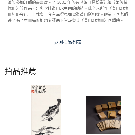
瀋陽參加江師的書畫展。至 2001 年仍有《黃山雲松卷》和《萬仞積
鐵冊》等作品，是多次壯遊山水中國的總結。此辛未所作《黃山幻境
冊》距今已三十載矣，今有幸得見如似遊黃山影相復入眼前，李老師
甚至為了本冊每開加題太師寒玉堂詩與其《黃山幻境冊》同輝映。
返回拍品列表
拍品推薦