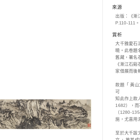
來源
出版：《漸
P.110-111。
賞析
大千雅愛石濤
曉。此卷題
舊藏，署名
《漸江石谿
家借展而後
款題「 黃山
可
知此作上款人
1682）
（1280-
施，尤喜用
至於大千跋
文 」推其