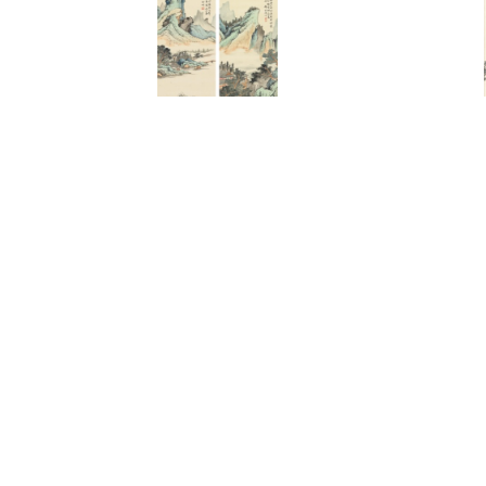
3308
3040
董吟岵
王令聞(
仿唐六如寫意圖、曉閣吟風圖(二件
松蔭對晤
一組)
-35,000
預估價：NT$
預估價：NT$ 40,000-70,000
2022春拍
2022春拍