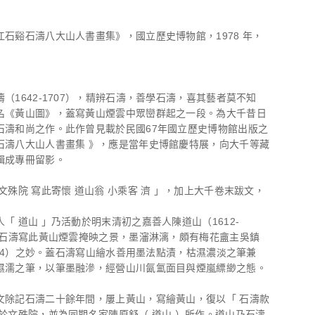
江石谿石濤八大山人書畫集》，國立歷史博物館，1978 年，
（1642-1707），精辨石濤，善學石濤，喜其藝者莫不知
名《黃山圖》，蓋寫黃山煙雲中眾巒群起之一段。為大千昔日
石濤和尚之作。此作曾見載於民國67年國立歷史博物館出版之
石濤八大山人書畫集 》，應是當年史博館慶特展，向大千等藏
輯成專冊留影。
文殊院 寫此寄懷 道山翁 小乘客 濟 」，加上大千卷末跋文，
「 道山 」乃活動於明末清初之嘉善人陳道山（1612-
，而石濤寫此黃山煙雲掩映之景，墨瀋淋漓，頗有梅花盦主吳鎮
1354）之妙。蓋石濤寫山繪水善用墨法點漬，枯濕濃淡之筆兼
濕濡之筆，以筆墨融滲，經營山川氤氳面目與煙嵐縹緲之態。
文除記石濤二十餘年間，屢上黃山，寫繪黃山，復以「 石濤款
成於文殊院，並為同期名家陳原舒（ 道山 ）所作。道山乃石濤