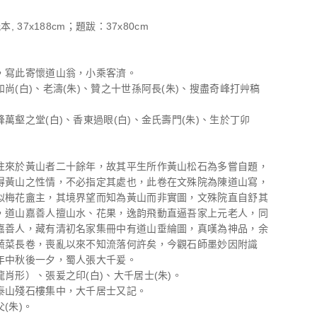
本, 37x188cm；題跋：37x80cm
，寫此寄懷道山翁，小乘客濟。
尚(白)、老濤(朱)、贊之十世孫阿長(朱)、搜盡奇峰打艸稿
萬壑之堂(白)、香東過眼(白)、金氏壽門(朱)、生於丁卯
往來於黃山者二十餘年，故其平生所作黃山松石為多嘗自題，
得黃山之性情，不必指定其處也，此卷在文殊院為陳道山寫，
似梅花盦主，其境界望而知為黃山而非實圖，文殊院直自舒其
，道山嘉善人擅山水、花果，逸韵飛動直逼吾家上元老人，同
嘉善人，藏有清初名家集冊中有道山垂綸圖，真嘆為神品，余
蔬菜長卷，喪亂以來不知流落何許矣，今觀石師墨妙因附識
年中秋後一夕，蜀人張大千爰。
肖形）、張爰之印(白)、大千居士(朱)。
泰山殘石樓集中，大千居士又記。
(朱)。