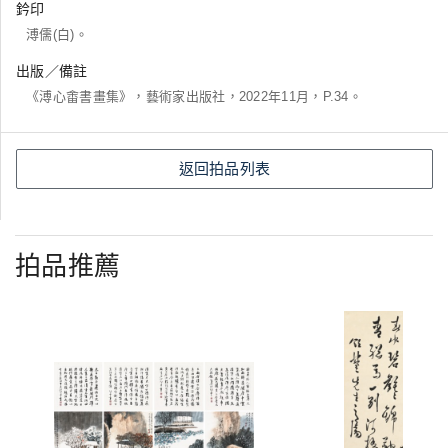
鈐印
溥儒(白)。
出版／備註
《溥心畬書畫集》，藝術家出版社，2022年11月，P.34。
返回拍品列表
拍品推薦