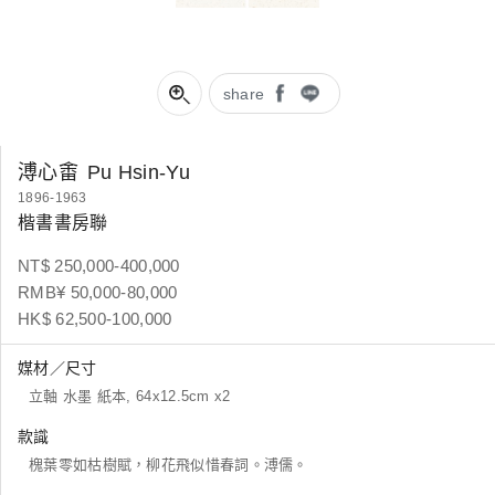
share
溥心畬
Pu Hsin-Yu
1896-1963
楷書書房聯
NT$ 250,000-400,000
RMB¥ 50,000-80,000
HK$ 62,500-100,000
媒材／尺寸
立軸 水墨 紙本, 64x12.5cm x2
款識
槐葉零如枯樹賦，柳花飛似惜春詞。溥儒。