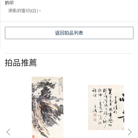
鈐印
溥儒(四靈印)(白)。
返回拍品列表
拍品推薦