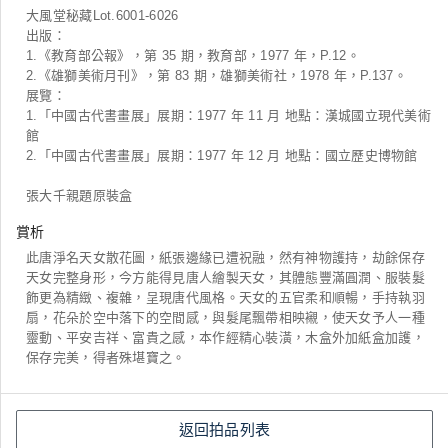
大風堂秘藏Lot.6001-6026
出版：
1.《教育部公報》，第 35 期，教育部，1977 年，P.12。
2.《雄獅美術月刊》，第 83 期，雄獅美術社，1978 年，P.137。
展覽：
1.「中國古代書畫展」展期：1977 年 11 月 地點：漢城國立現代美術
館
2.「中國古代書畫展」展期：1977 年 12 月 地點：國立歷史博物館
張大千親題原裝盒
賞析
此唐淨名天女散花圖，紙張邊緣已遭祝融，然有神物護持，劫餘保存
天女完整身形，今方能得見唐人繪製天女，其體態豐滿圓潤、服裝髮
飾更為精緻、複雜，呈現唐代風格。天女的五官柔和順暢，手持執羽
扇，花朵於空中落下的空間感，與髮尾飄帶相映襯，使天女予人一種
靈動、平安吉祥、富貴之感，本作經精心裝潢，木盒外加紙盒加護，
保存完美，得者殊堪寶之。
返回拍品列表