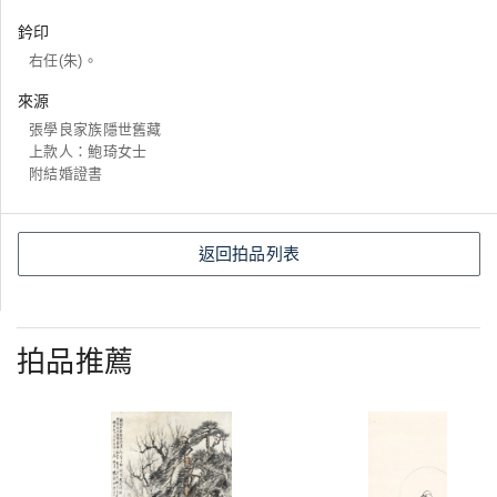
鈐印
右任(朱)。
來源
張學良家族隱世舊藏
上款人：鮑琦女士
附結婚證書
返回拍品列表
拍品推薦