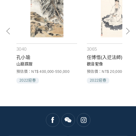
3040
3065
孔小瑜
任博悟(入迂法師)
山巔蹀躞
觀音聖像
000
預估價：NT$ 400,000-550,000
預估價：NT$ 20,000-30,000
2022迎春
2022迎春