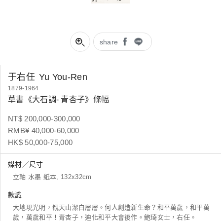
share
于右任
Yu You-Ren
1879-1964
草書《大石調- 青杏子》條幅
NT$ 200,000-300,000
RMB¥ 40,000-60,000
HK$ 50,000-75,000
媒材／尺寸
立軸 水墨 紙本, 132x32cm
款識
大地現光明，覩天山潔白層層。何人創造新生命？和平萬歲，和平萬
歲，萬歲和平！青杏子，迪化和平大會後作。鮑琦女士，右任。