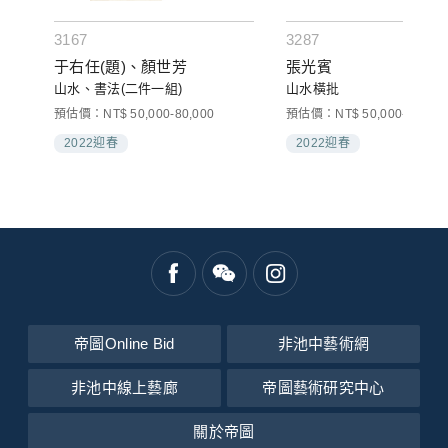
3167
3287
于右任(題)、顏世芳
張光賓
山水、書法(二件一組)
山水橫批
預估價：NT$ 50,000-80,000
預估價：NT$ 50,000-80,000
2022迎春
2022迎春
帝圖Online Bid
非池中藝術網
非池中線上藝廊
帝圖藝術研究中心
關於帝圖