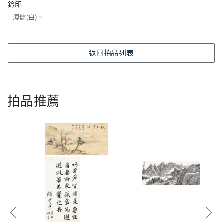
鈐印
溥儒(白)。
返回拍品列表
拍品推薦