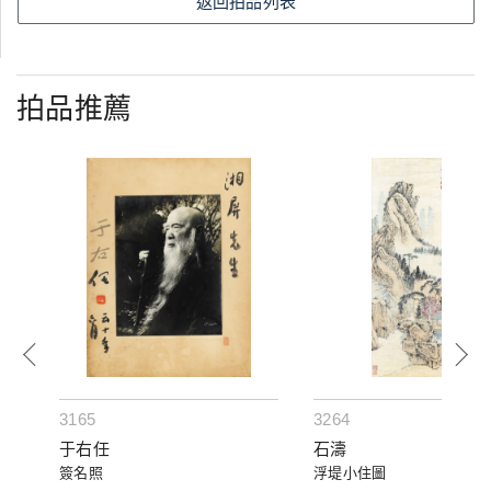
返回拍品列表
拍品推薦
3165
3264
于右任
石濤
簽名照
浮堤小住圖