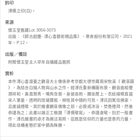
鈐印
溥儒之印(白)。
來源
懷玉堂舊藏Lot.3056-3073
出版：《師古超塵- 溥心畬藝術精品集》，寒舍股份有限公司，2021
年，P.12。
出版／備註
附贈懷玉堂主人早年自攝藏品舊照
賞析
本件溥心畬渡臺之觀音大士像係參考京都大德寺藏南宋牧溪《 觀音圖
》，為結合白描人物與山水之作。經溥氏重新構圖布景，觀音面相豐
潤祥和，鼻直脣秀，嘴角含慈，身披長袍、團坐蓆上，衣紋線條直逼
宋人筆墨，透明的琉璃寶瓶、柳枝其中隱約可見。溥氏因篤信佛家，
且虔誠禮敬，其於繪畫觀音佛像之前，必齋戒沐浴，焚香禮拜，然後
恭謹為之；此畫以端正工楷題「溥儒敬寫」，恭謹虔敬，別於一般畫
作，溥氏繪畫的卓才為佛法寫照，這既是信仰的力量也是善的力量，
得此佳構者懸於家中猶為殊勝。