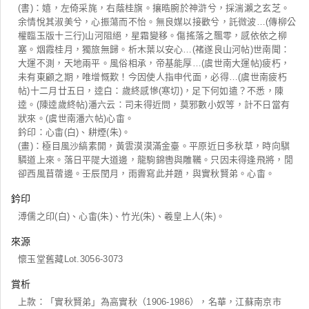
(書)：嬉，左倚采旄，右蔭桂旗。攘晧腕於神滸兮，採湍瀨之玄芝。
余情悅其淑美兮，心振蕩而不怡。無良媒以接歡兮，託微波…(傳柳公
權臨玉版十三行)山河阻絕，星霜變移。傷搖落之飄零，感依依之柳
塞。烟霞桂月，獨旅無歸。析木葉以安心…(褚遂良山河帖)世南聞：
大運不測，天地兩平。風俗相承，帝基能厚…(虞世南大運帖)疲朽，
未有東顧之期，唯增慨歎！今因使人指申代面，必得…(虞世南疲朽
帖)十二月廿五日，逵白：歲終感慘(寒切)，足下何如遣？不悉，陳
逵。(陳逵歲終帖)潘六云：司未得近問，莫邪數小奴等，計不日當有
狀來。(虞世南潘六帖)心畬。
鈐印：心畬(白)、耕煙(朱)。
(畫)：極目風沙縞素開，黃雲漠漠滿金臺。平原近日多秋草，時向騏
驎道上來。落日平隄大道邊，龍駒錦轡與雕韉。只因未得逢飛將，閒
卻西風苜蓿邊。壬辰閏月，雨霽寫此并題，與實秋賢弟。心畬。
鈐印
溥儒之印(白)、心畬(朱)、竹光(朱)、羲皇上人(朱)。
來源
懷玉堂舊藏Lot.3056-3073
賞析
上款：「實秋賢弟」為高實秋（1906-1986），名華，江蘇南京市