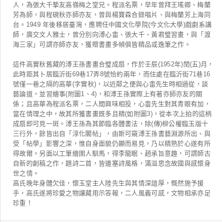
人，為張大千摯友高嶺梅之堂兄。程派名票，早年曾拜王瑤卿、梅蘭
芳為師，與程硯秋亦師亦友，曾與楊寶森合錄唱片、與梅蘭芳上海同
台。1949 年後移居臺灣，應聘任中國文化學院(今文化大學)戲劇系講
師，廣交文人雅士，曾分別向溥心畬、張大千、黃君璧習畫，與「渡
海三家」可謂亦師亦友，獲贈書畫多幀俱皆精品或逸筆之作。
這件高實秋舊藏的溥王孫書畫合璧成扇，作於壬辰(1952年)閏(五)月，
此時距其卜居臨沂街69巷17弄8號恰約兩年，而住處在臨沂街71巷16
號僅一巷之隔的高華(字實秋)，以近鄰之便與心畬先生時相過從，談
藝論道，並習繪事(附圖1、4)，和溥王孫實際上有著亦師亦友的關
係；且高華為程派名票，二人間興味相投，心畬先生對其青眼有加，
當在情理之中，故其所獲書畫既多且精(如附圖3)，從本次上拍的這柄
成扇即可見一斑。溥王孫為其節臨各體書法，除(傳)柳公權臨玉版十
三行外，餘皆出自「淳化閣帖」，由斯可窺溥王孫書藝淵源所出、與
受「帖學」影響之深，惟自身面貌仍顯而易見，乃以精熟於心遂有所
得故爾。另面以工筆繪圉人馴馬，得李龍眠、趙承旨意趣，可謂師古
自新的創稿之作，題詩二首，皆邊塞詩風格，滿溢思念故國與感懷身
世之情。
高氏晚年身體欠佳，懷玉堂主人陸先生與其情深誼厚，慨然施予援
手，高氏遂將珍愛之物讓藏用示答報，二人風義可感，文物相承亦足
珍重！