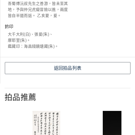
吾蜀傅沅叔先生之善游，皆未至其
地，予與仲兄虎癡冒險以進，兩度
皆自半道而返。 乙亥夏，爰。
鈐印
大千大利(白)、張爰(朱)、
摩耶室(朱)。
鑑藏印：海昌錢鏡塘藏(朱)。
返回拍品列表
拍品推薦