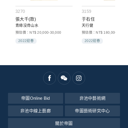
3270
3159
張大千(款)
于右任
青綠沒骨山水
天行健
000
預估價：NT$ 20,000-30,000
預估價：NT$ 180,000-250,0
2022迎春
2022迎春
帝圖Online Bid
非池中藝術網
非池中線上藝廊
帝圖藝術研究中心
關於帝圖