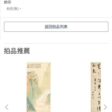
鈐印
右任(朱)。
返回拍品列表
拍品推薦