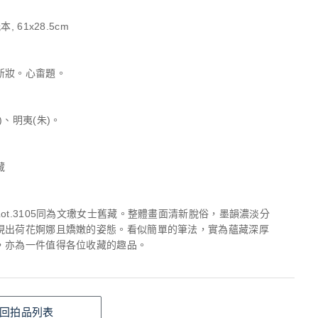
, 61x28.5cm
新妝。心畬題。
)、明夷(朱)。
藏
ot.3105同為文璷女士舊藏。整體畫面清新脫俗，墨韻濃淡分
現出荷花婀娜且嬌嫩的姿態。看似簡單的筆法，實為蘊藏深厚
，亦為一件值得各位收藏的趣品。
回拍品列表