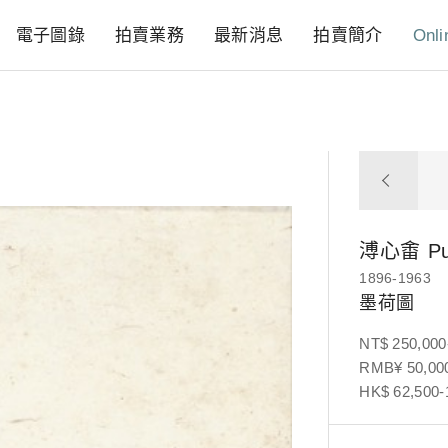
電子圖錄
拍賣業務
最新消息
拍賣簡介
Onli
溥心畬
P
1896-1963
墨荷圖
NT$ 250,000
RMB¥ 50,000
HK$ 62,500-