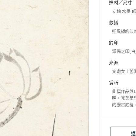
媒材／尺寸
立軸 水墨 紙本
款識
迎風綽約似
鈐印
溥儒之印(白
來源
文璷女士舊
賞析
此幅作品與L
明，完美呈
的繪畫底蘊
返